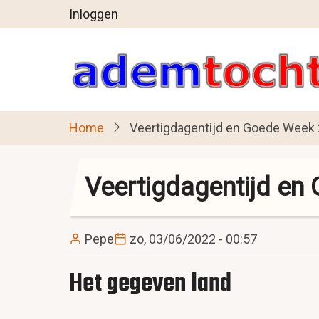
User
Overslaan
Inloggen
en
account
naar
menu
de
inhoud
gaan
Home
Veertigdagentijd en Goede Week
Veertigdagentijd e
Pepe
zo, 03/06/2022 - 00:57
Het gegeven land