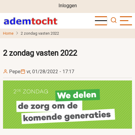
User
Overslaan
Inloggen
en
account
naar
menu
de
Home
2 zondag vasten 2022
inhoud
gaan
2 zondag vasten 2022
Pepe
vr, 01/28/2022 - 17:17
Image