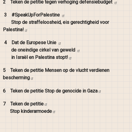
2
Teken de petitie tegen verhoging
defensiebudget
3
#SpeakUpForPalestine
Stop de straffeloosheid, eis gerechtigheid voor
Palestina!
4
Dat de Europese
Unie
de oneindige cirkel van
geweld
in Israël en Palestina
stopt!
5
Teken de petitie Mensen op de vlucht verdienen
bescherming
6
Teken de petitie Stop de genocide in
Gaza
7
Teken de
petitie
Stop
kinderarmoede