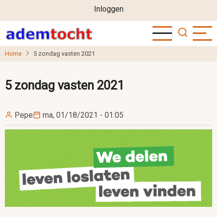
User
Overslaan
Inloggen
en
account
naar
menu
de
Home
5 zondag vasten 2021
inhoud
gaan
5 zondag vasten 2021
Pepe
ma, 01/18/2021 - 01:05
Image