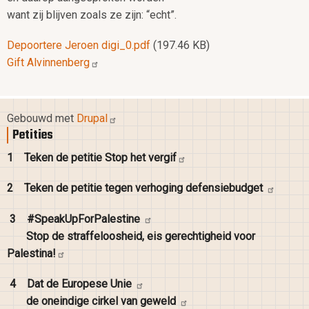
want zij blijven zoals ze zijn: “echt”.
Document
Depoortere Jeroen digi_0.pdf
(197.46 KB)
Gift
Alvinnenberg
Gebouwd met
Drupal
Petities
1
Teken de petitie Stop het
vergif
2
Teken de petitie tegen verhoging
defensiebudget
3
#SpeakUpForPalestine
Stop de straffeloosheid, eis gerechtigheid voor
Palestina!
4
Dat de Europese
Unie
de oneindige cirkel van
geweld