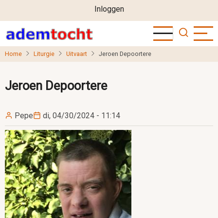
User
Overslaan
Inloggen
en
account
naar
menu
de
Home
Liturgie
Uitvaart
Jeroen Depoortere
inhoud
gaan
Jeroen Depoortere
Pepe
di, 04/30/2024 - 11:14
Image