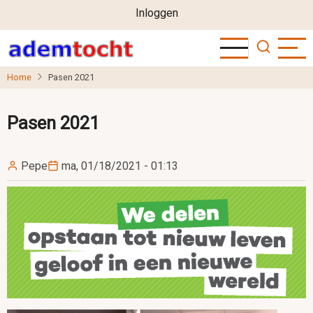
User
Overslaan
Inloggen
en
account
naar
menu
de
Home
Pasen 2021
inhoud
gaan
Pasen 2021
Pepe
ma, 01/18/2021 - 01:13
Image