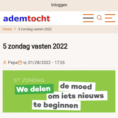
User
Overslaan
Inloggen
en
account
naar
menu
de
Home
5 zondag vasten 2022
inhoud
gaan
5 zondag vasten 2022
Pepe
vr, 01/28/2022 - 17:26
Image