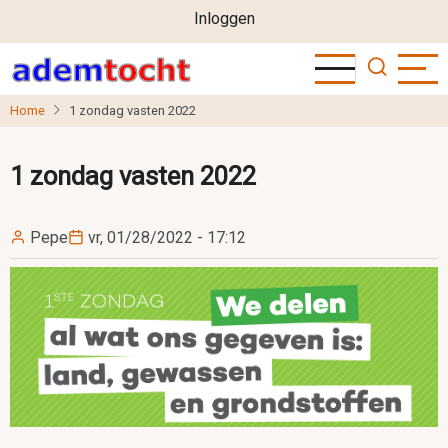
User
Overslaan
Inloggen
en
account
naar
menu
de
Home
1 zondag vasten 2022
inhoud
gaan
1 zondag vasten 2022
Pepe
vr, 01/28/2022 - 17:12
Image