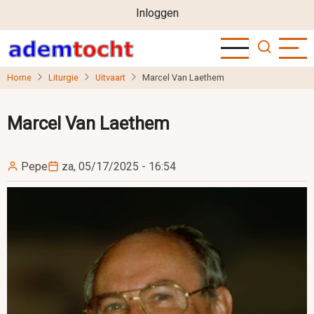
User
Overslaan
Inloggen
en
account
naar
menu
de
Home
Liturgie
Uitvaart
Marcel Van Laethem
inhoud
gaan
Marcel Van Laethem
Pepe
za, 05/17/2025 - 16:54
Image