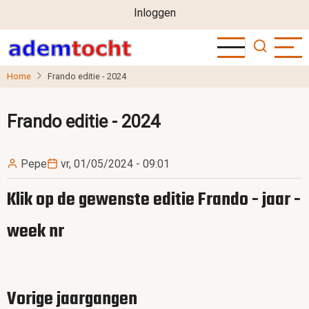
User
Overslaan
Inloggen
en
account
naar
menu
de
Home
Frando editie - 2024
inhoud
gaan
Frando editie - 2024
Pepe
vr, 01/05/2024 - 09:01
Klik op de gewenste editie Frando - jaar -
week nr
Vorige jaargangen