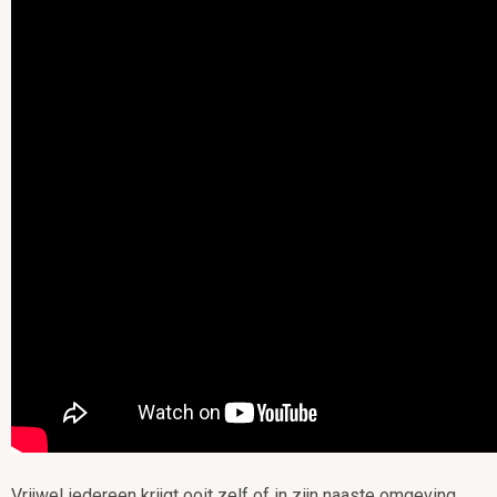
Vrijwel iedereen krijgt ooit zelf of in zijn naaste omgeving