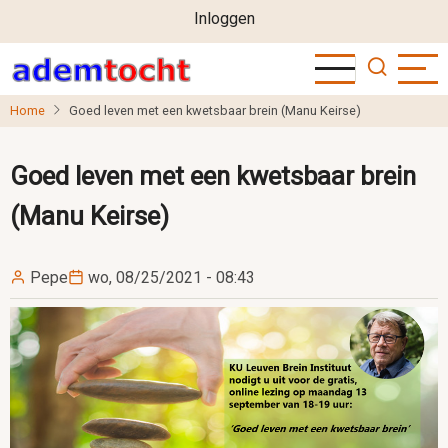
User
Overslaan
Inloggen
en
account
naar
menu
de
Home
Goed leven met een kwetsbaar brein (Manu Keirse)
inhoud
gaan
Goed leven met een kwetsbaar brein
(Manu Keirse)
Pepe
wo, 08/25/2021 - 08:43
Image