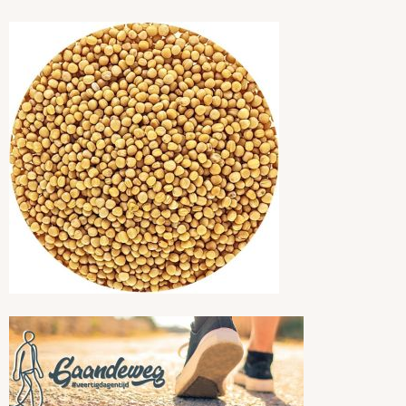
Mosterdzaadjes
Deze reeks met hertalingen wil kinderen helpen om zelf bijbelse
verhalen te lezen en erover na te
denken.
Dat kan ook samen met hun ouders, grootouders, peter of meter,
vriendjes...
2022:
Pasen.