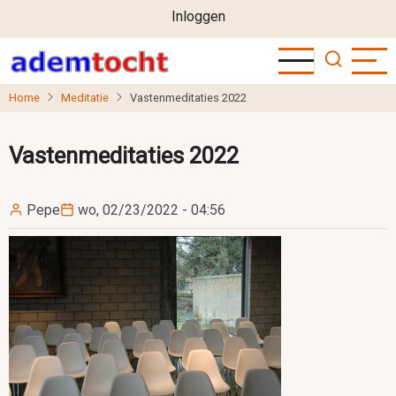
User
Overslaan
Inloggen
en
account
naar
menu
de
Home
Meditatie
Vastenmeditaties 2022
inhoud
gaan
Vastenmeditaties 2022
Pepe
wo, 02/23/2022 - 04:56
Ademtocht
10.30u
Ooms