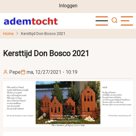
User
Overslaan
Inloggen
en
account
naar
menu
de
Home
Kersttijd Don Bosco 2021
inhoud
gaan
Kersttijd Don Bosco 2021
Pepe
ma, 12/27/2021 - 10:19
Image