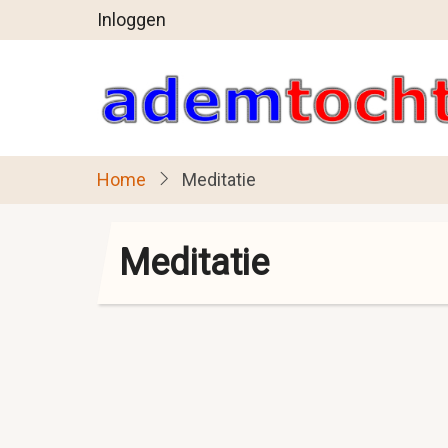
User
Overslaan
Inloggen
en
account
naar
menu
de
inhoud
gaan
Home
Meditatie
Meditatie