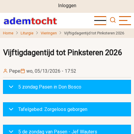
User
Overslaan
Inloggen
en
account
naar
menu
de
Home
Liturgie
Vieringen
Vijftigdagentijd tot Pinksteren 2026
inhoud
gaan
Vijftigdagentijd tot Pinksteren 2026
Pepe
wo, 05/13/2026 - 17:52
5 zondag Pasen in Don Bosco
Tafelgebed: Zorgeloos geborgen
5 de zondag van Pasen - Jef Wauters