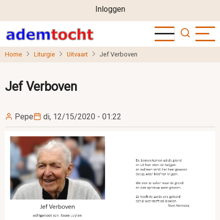
User
Overslaan
Inloggen
en
account
naar
menu
de
Home
Liturgie
Uitvaart
Jef Verboven
inhoud
gaan
Jef Verboven
Pepe
di, 12/15/2020 - 01:22
Image