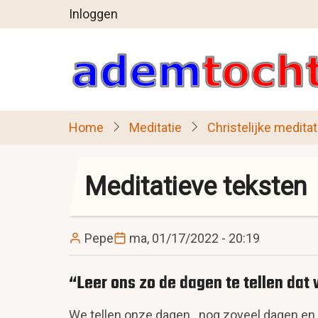
User
Overslaan
Inloggen
en
account
naar
menu
de
inhoud
gaan
Home
Meditatie
Christelijke meditat
Meditatieve teksten
Pepe
ma, 01/17/2022 - 20:19
“Leer ons zo de dagen te tellen dat 
We tellen onze dagen…nog zoveel dagen en d