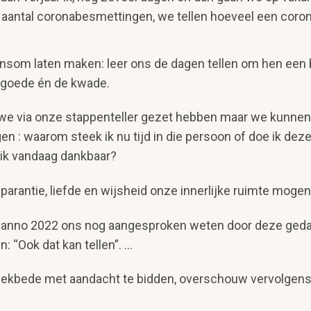
et aantal coronabesmettingen, we tellen hoeveel een coron
om laten maken: leer ons de dagen tellen om hen een b
 goede én de kwade.
e via onze stappenteller gezet hebben maar we kunnen er
n : waarom steek ik nu tijd in die persoon of doe ik dez
 ik vandaag dankbaar?
nsparantie, liefde en wijsheid onze innerlijke ruimte mogen
we anno 2022 ons nog aangesproken weten door deze ged
: “Ook dat kan tellen”. …
eekbede met aandacht te bidden, overschouw vervolgens 