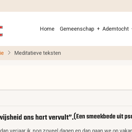
Main
Home
Gemeenschap
Ademtocht
navigation
ie
Meditatieve teksten
wijsheid ons hart vervult”.
(Een smeekbede uit ps
an verjaar ik, nog zoveel dagen en dan gaan we op vakan