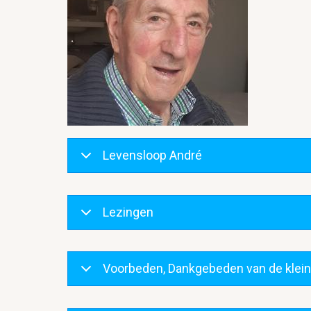
Levensloop André
Lezingen
Voorbeden, Dankgebeden van de klei