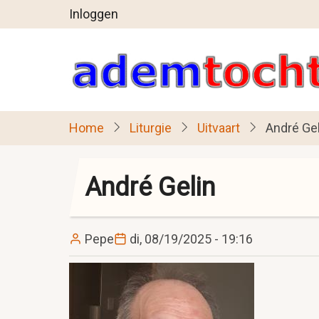
User
Overslaan
Inloggen
en
account
naar
menu
de
inhoud
gaan
Home
Liturgie
Uitvaart
André Gel
André Gelin
Pepe
di, 08/19/2025 - 19:16
Image