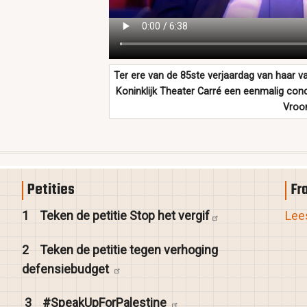
Ter ere van de 85ste verjaardag van haar v
Koninklijk Theater Carré een eenmalig con
Vroo
Petities
Fr
1
Teken de petitie Stop het
vergif
Lees
2
Teken de petitie tegen verhoging
defensiebudget
3
#SpeakUpForPalestine