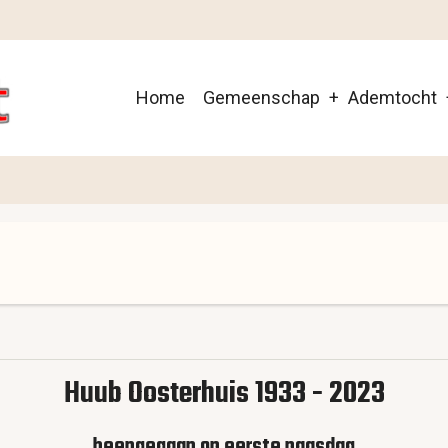
Main
Home
Gemeenschap
Ademtocht
navigation
Huub Oosterhuis 1933 - 2023
heengegaan op eerste paasdag