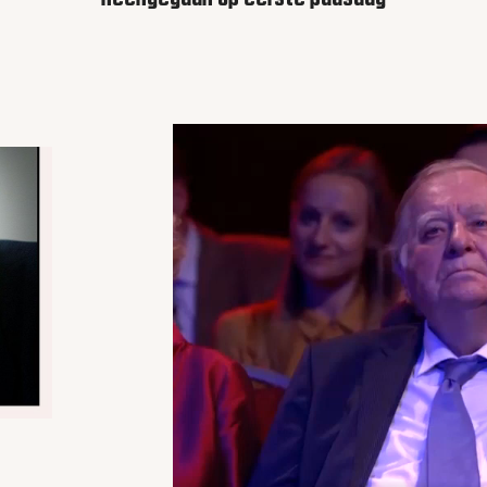
Video
file