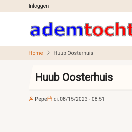
User
Overslaan
Inloggen
en
account
naar
menu
de
inhoud
gaan
Home
Huub Oosterhuis
Huub Oosterhuis
Pepe
di, 08/15/2023 - 08:51