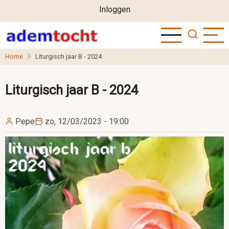
User
Overslaan
Inloggen
en
account
naar
menu
de
Home
Liturgisch jaar B - 2024
inhoud
gaan
Liturgisch jaar B - 2024
Pepe
zo, 12/03/2023 - 19:00
Image