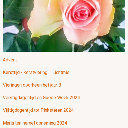
Advent
Kersttijd - kerstviering ... Lichtmis
Vieringen doorheen het jaar B
Veertigdagentijd en Goede Week 2024
Vijftigdagentijd tot Pinksteren 2024
Maria ten hemel opneming 2024