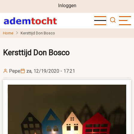
User
Overslaan
Inloggen
en
account
naar
menu
de
Home
Kersttijd Don Bosco
inhoud
gaan
Kersttijd Don Bosco
Pepe
za, 12/19/2020 - 17:21