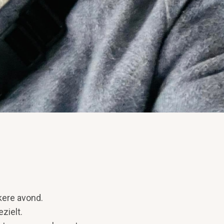
kere avond.
zielt.