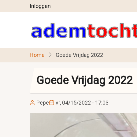
User
Overslaan
Inloggen
en
account
naar
menu
de
inhoud
gaan
Home
Goede Vrijdag 2022
Goede Vrijdag 2022
Pepe
vr, 04/15/2022 - 17:03
Image