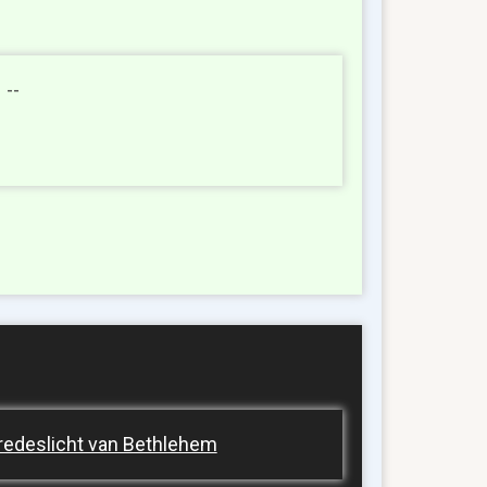
 --
redeslicht van Bethlehem