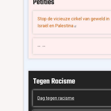
Petities
Stop de vicieuze cirkel van geweld in
Israël en
Palestina
-- --
Tegen Racisme
Dag tegen racisme