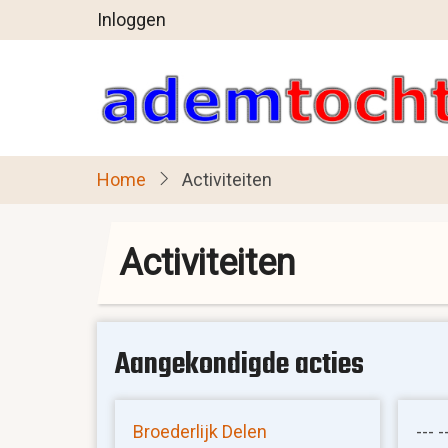
User
Overslaan
Inloggen
en
account
naar
menu
de
inhoud
gaan
Home
Activiteiten
Activiteiten
Aangekondigde acties
Broederlijk Delen
--- -