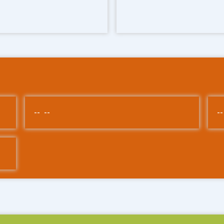
-- --
--