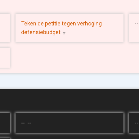
Teken de petitie tegen verhoging
--
defensiebudget
-- --
--