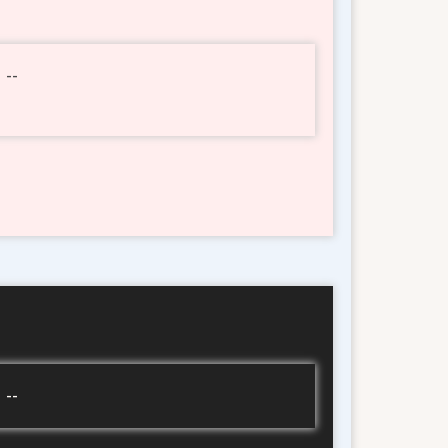
 --
 --