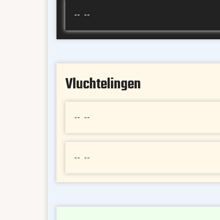
-- --
Vluchtelingen
-- --
-- --