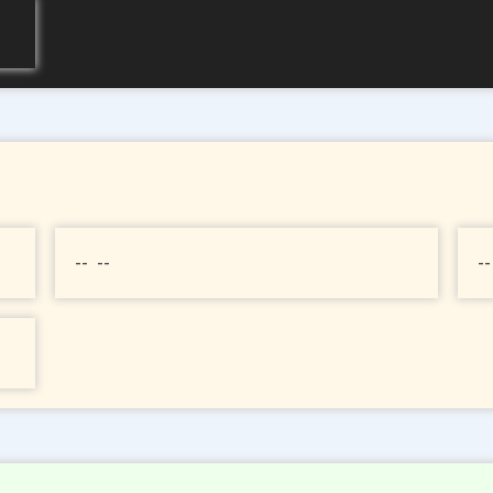
-- --
--