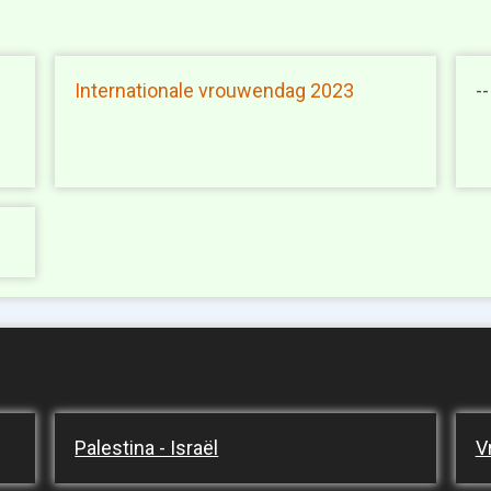
e
Internationale vrouwendag 2023
--
Palestina - Israël
V