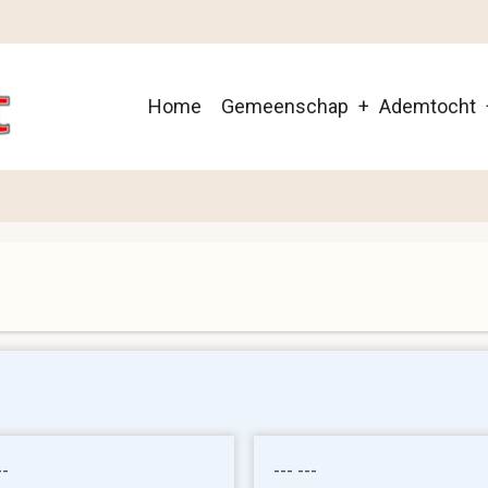
Main
Home
Gemeenschap
Ademtocht
navigation
--
--- ---