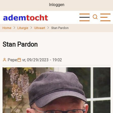
User
Overslaan
Inloggen
en
account
naar
menu
de
Home
Liturgie
Uitvaart
Stan Pardon
inhoud
gaan
Stan Pardon
Pepe
vr, 09/29/2023 - 19:02
Image