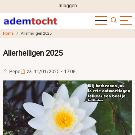
User
Overslaan
Inloggen
en
account
naar
menu
de
Home
Allerheiligen 2025
inhoud
gaan
Allerheiligen 2025
Pepe
za, 11/01/2025 - 17:08
Image