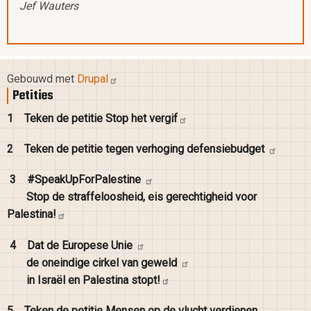
Jef Wauters
Gebouwd met
Drupal
Petities
1
Teken de petitie Stop het
vergif
2
Teken de petitie tegen verhoging
defensiebudget
3
#SpeakUpForPalestine
Stop de straffeloosheid, eis gerechtigheid voor
Palestina!
4
Dat de Europese
Unie
de oneindige cirkel van
geweld
in Israël en Palestina
stopt!
5
Teken de petitie Mensen op de vlucht verdienen