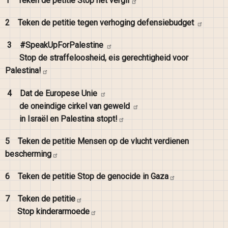
1
Teken de petitie Stop het
vergif
2
Teken de petitie tegen verhoging
defensiebudget
3
#SpeakUpForPalestine
Stop de straffeloosheid, eis gerechtigheid voor
Palestina!
4
Dat de Europese
Unie
de oneindige cirkel van
geweld
in Israël en Palestina
stopt!
5
Teken de petitie Mensen op de vlucht verdienen
bescherming
6
Teken de petitie Stop de genocide in
Gaza
7
Teken de
petitie
Stop
kinderarmoede