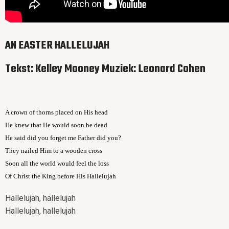
AN EASTER HALLELUJAH
Tekst: Kelley Mooney Muziek: Leonard Cohen
A crown of thorns placed on His head
He knew that He would soon be dead
He said did you forget me Father did you?
They nailed Him to a wooden cross
Soon all the world would feel the loss
Of Christ the King before His Hallelujah
Hallelujah, hallelujah
Hallelujah, hallelujah