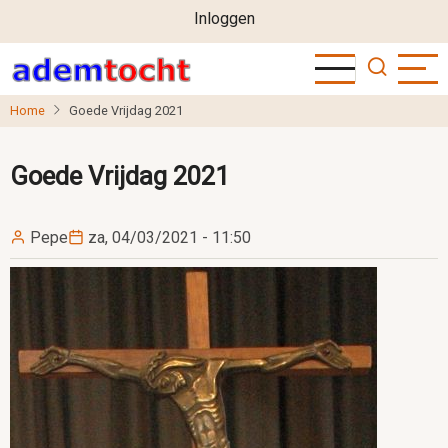
User
Overslaan
Inloggen
en
account
naar
menu
de
Home
Goede Vrijdag 2021
inhoud
gaan
Goede Vrijdag 2021
Pepe
za, 04/03/2021 - 11:50
Image