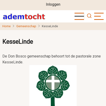
User
Overslaan
Inloggen
en
account
naar
menu
de
Home
Gemeenschap
KesseLinde
inhoud
gaan
KesseLinde
De Don Bosco gemeenschap behoort tot de pastorale zone
KesseLinde.