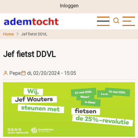
User
Overslaan
Inloggen
en
account
naar
menu
de
Home
Jef fietst DDVL
inhoud
gaan
Jef fietst DDVL
Pepe
di, 02/20/2024 - 15:05
Image