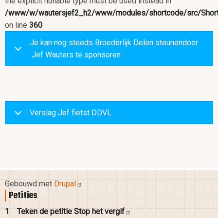
the explicit nullable type must be used instead in
/www/w/wautersjef2_h2/www/modules/shortcode/src/Short
on line
360
Je kan nog steeds Broederlijk Delen steunendoor
Jef Wauters te sponsoren
Verslag Jef fietst DDVL
Gebouwd met
Drupal
Petities
1
Teken de petitie Stop het
vergif