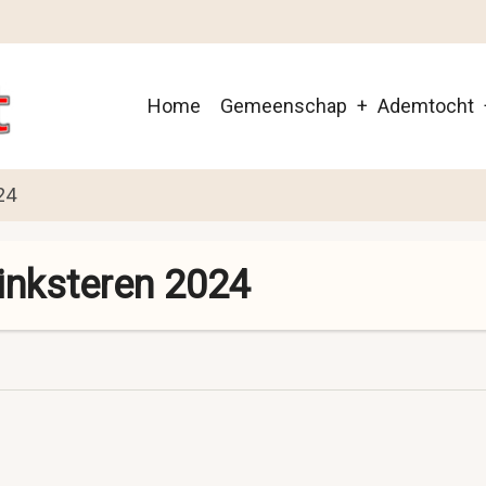
Main
Home
Gemeenschap
Ademtocht
navigation
24
Pinksteren 2024