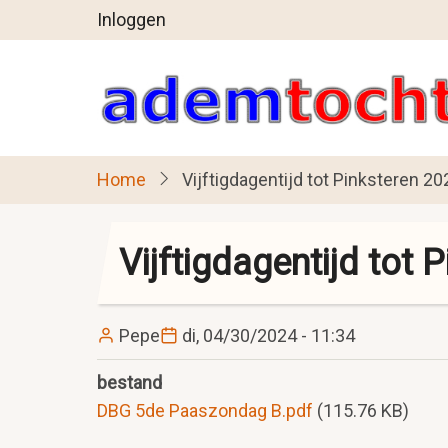
User
Overslaan
Inloggen
en
account
naar
menu
de
inhoud
gaan
Home
Vijftigdagentijd tot Pinksteren 20
Vijftigdagentijd tot 
Pepe
di, 04/30/2024 - 11:34
bestand
DBG 5de Paaszondag B.pdf
(115.76 KB)