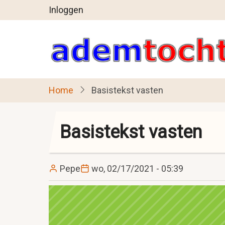
User
Overslaan
Inloggen
en
account
naar
menu
de
inhoud
gaan
Home
Basistekst vasten
Basistekst vasten
Pepe
wo, 02/17/2021 - 05:39
Image