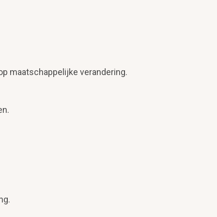
.
op maatschappelijke verandering.
en.
ng.