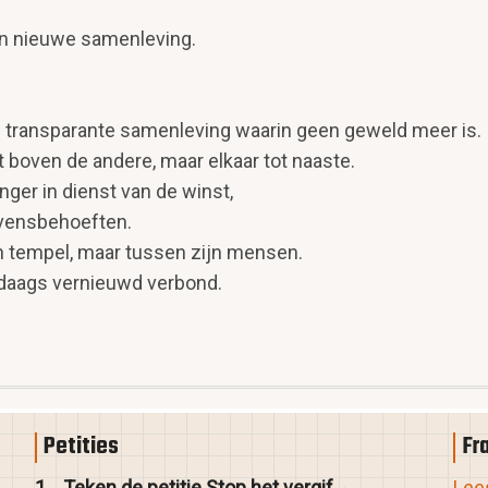
en nieuwe samenleving.
en transparante samenleving waarin geen geweld meer is.
 boven de andere, maar elkaar tot naaste.
anger in dienst van de winst,
evensbehoeften.
n tempel, maar tussen zijn mensen.
ndaags vernieuwd verbond.
Petities
Fr
1
Teken de petitie Stop het
vergif
Lees