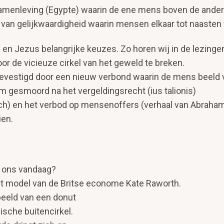
amenleving (Egypte) waarin de ene mens boven de andere
an gelijkwaardigheid waarin mensen elkaar tot naasten 
en Jezus belangrijke keuzes. Zo horen wij in de lezinge
or de vicieuze cirkel van het geweld te breken.
 bevestigd door een nieuw verbond waarin de mens beeld 
m gesmoord na het vergeldingsrecht (ius talionis)
ach) en het verbod op mensenoffers (verhaal van Abraham
ien.
r ons vandaag?
 het model van de Britse econome Kate Raworth.
 beeld van een donut
sche buitencirkel.