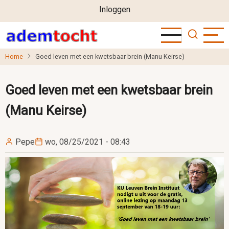
User
Overslaan
Inloggen
en
account
naar
menu
de
Home
Goed leven met een kwetsbaar brein (Manu Keirse)
inhoud
gaan
Goed leven met een kwetsbaar brein
(Manu Keirse)
Pepe
wo, 08/25/2021 - 08:43
Image