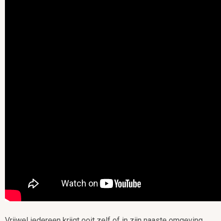
Vrijwel iedereen krijgt ooit zelf of in zijn naaste omgeving