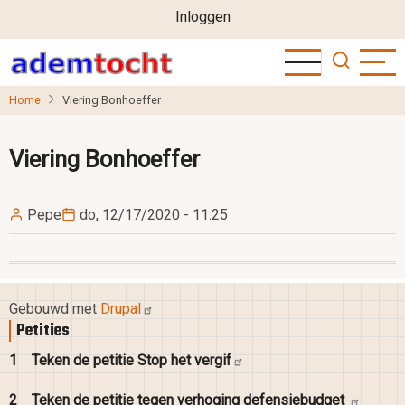
User
Overslaan
Inloggen
en
account
naar
menu
de
Home
Viering Bonhoeffer
inhoud
gaan
Viering Bonhoeffer
Pepe
do, 12/17/2020 - 11:25
Gebouwd met
Drupal
Petities
1
Teken de petitie Stop het
vergif
2
Teken de petitie tegen verhoging
defensiebudget