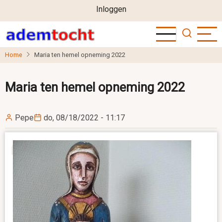
User
Overslaan
Inloggen
en
account
naar
menu
de
Home
Maria ten hemel opneming 2022
inhoud
gaan
Maria ten hemel opneming 2022
Pepe
do, 08/18/2022 - 11:17
Image