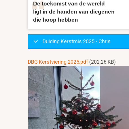
De toekomst van de wereld
ligt in de handen van diegenen
die hoop hebben
Duiding Kerstmis 2025 - Chris
Document
DBG Kerstviering 2025.pdf
(202.26 KB)