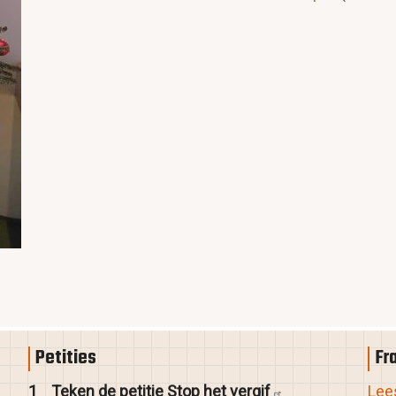
Petities
Fr
1
Teken de petitie Stop het
vergif
Lees