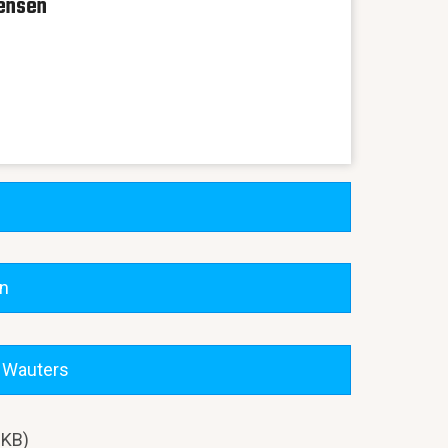
mensen
en
f Wauters
 KB)