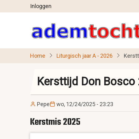
User
Overslaan
Inloggen
en
account
naar
menu
de
inhoud
gaan
Home
Liturgisch jaar A - 2026
Kerst
Kersttijd Don Bosco
Pepe
wo, 12/24/2025 - 23:23
Kerstmis 2025