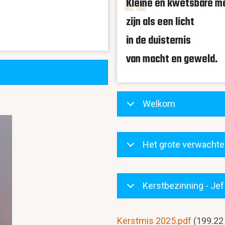
Kleine en kwetsbare 
zijn als een licht
in de duisternis
van macht en geweld.
Welkom
Het grote verwacht
Kerstbezinning - Je
Document
Kerstmis 2025.pdf
(199.22