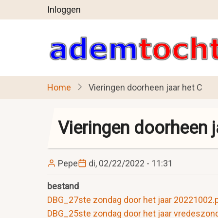
User
Overslaan
Inloggen
en
account
naar
menu
de
inhoud
gaan
Home
Vieringen doorheen jaar het C
Vieringen doorheen j
Pepe
di, 02/22/2022 - 11:31
bestand
DBG_27ste zondag door het jaar 20221002.
DBG_25ste zondag door het jaar vredeszon