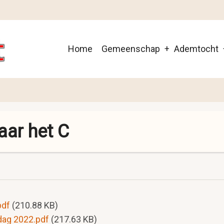
Main
Home
Gemeenschap
Ademtocht
navigation
aar het C
pdf
(210.88 KB)
dag 2022.pdf
(217.63 KB)