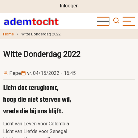
User
Overslaan
Inloggen
en
account
naar
menu
de
Home
Witte Donderdag 2022
inhoud
gaan
Witte Donderdag 2022
Pepe
vr, 04/15/2022 - 16:45
Licht dat terugkomt,
hoop die niet sterven wil,
vrede die bij ons blijft.
Licht van Leven voor Colombia
Licht van Liefde voor Senegal