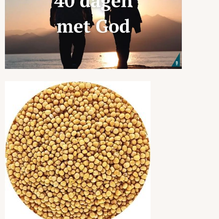
God
verhalen
Mosterdzaadjes
Deze reeks met hertalingen wil kinderen helpen om zelf bijbelse
verhalen te lezen en erover na te
denken.
Dat kan ook samen met hun ouders, grootouders, peter of meter,
vriendjes...