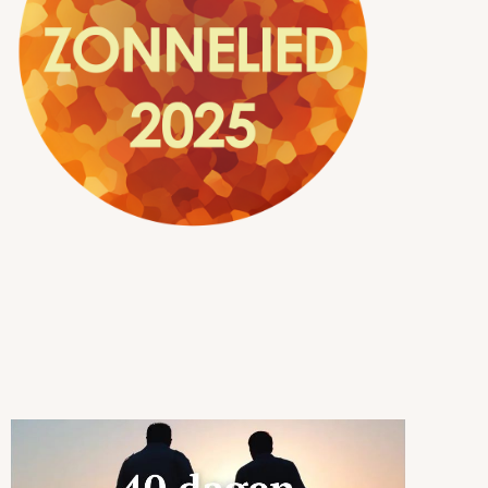
Naar aanleiding van de
laten we ons komende vasten leiden door
de tien strofes van dit
loflied.