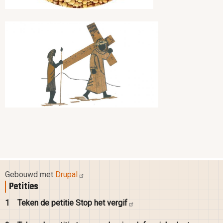
vluchtelingen
Gebedspodcast ‘Bidden Onderweg’ maakte i.s.m. JRS een podcast-
kruisweg waarin de ervaringen van vluchtelingen naast Jezus’ lijden
worden
geplaatst.
Gebouwd met
Drupal
Petities
1
Teken de petitie Stop het
vergif