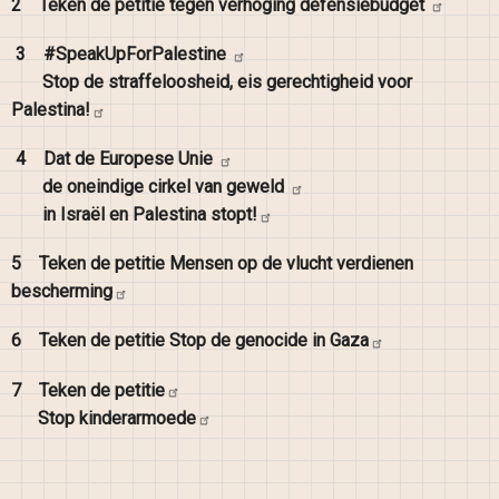
2
Teken de petitie tegen verhoging
defensiebudget
3
#SpeakUpForPalestine
Stop de straffeloosheid, eis gerechtigheid voor
Palestina!
4
Dat de Europese
Unie
de oneindige cirkel van
geweld
in Israël en Palestina
stopt!
5
Teken de petitie Mensen op de vlucht verdienen
bescherming
6
Teken de petitie Stop de genocide in
Gaza
7
Teken de
petitie
Stop
kinderarmoede