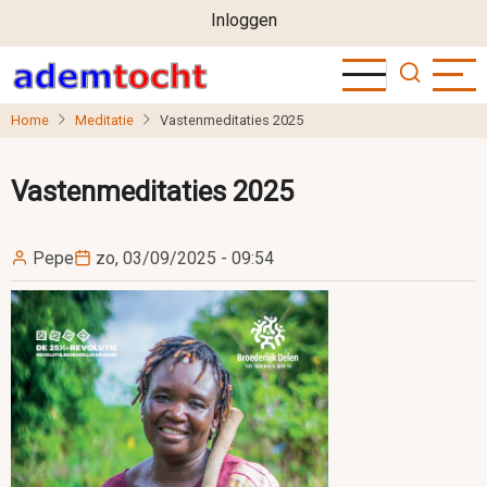
User
Overslaan
Inloggen
en
account
naar
menu
de
Home
Meditatie
Vastenmeditaties 2025
inhoud
gaan
Vastenmeditaties 2025
Pepe
zo, 03/09/2025 - 09:54