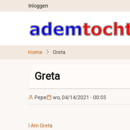
User
Overslaan
Inloggen
en
account
naar
menu
de
inhoud
gaan
Home
Greta
Greta
Pepe
wo, 04/14/2021 - 00:55
I Am Greta