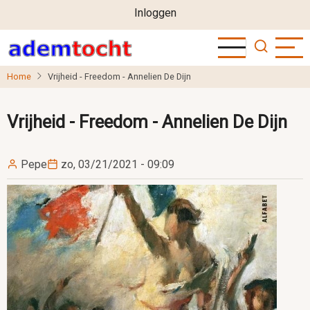
User
Overslaan
Inloggen
en
account
naar
menu
de
Home
Vrijheid - Freedom - Annelien De Dijn
inhoud
gaan
Vrijheid - Freedom - Annelien De Dijn
Pepe
zo, 03/21/2021 - 09:09
Image