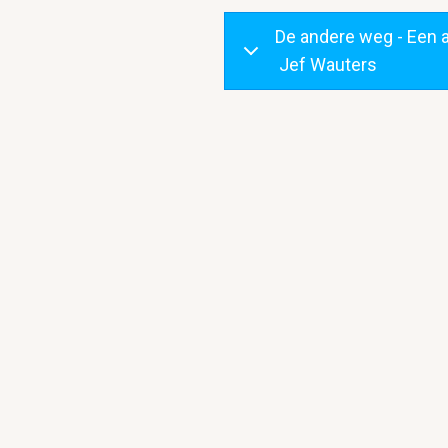
De andere weg - Een a
Jef Wauters