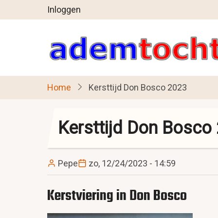
User
Overslaan
Inloggen
en
account
naar
menu
de
inhoud
gaan
Home
Kersttijd Don Bosco 2023
Kersttijd Don Bosco
Pepe
zo, 12/24/2023 - 14:59
Kerstviering in Don Bosco