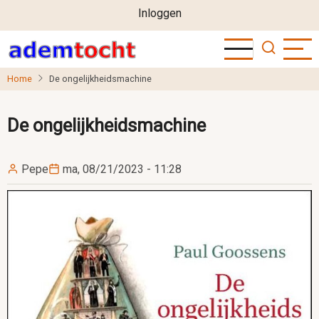
User
Overslaan
Inloggen
en
account
naar
menu
de
Home
De ongelijkheidsmachine
inhoud
gaan
De ongelijkheidsmachine
Pepe
ma, 08/21/2023 - 11:28
Image