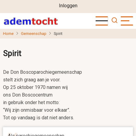
User
Overslaan
Inloggen
en
account
naar
menu
de
Home
Gemeenschap
Spirit
inhoud
gaan
Spirit
De Don Boscoparochiegemeenschap
stelt zich graag aan je voor.
Op 25 oktober 1970 namen wij
ons Don Boscocentrum
in gebruik onder het motto:
“Wij zijn onmisbaar voor elkaar”.
Tot op vandaag is dat niet anders.
Als parochiegemeenschap