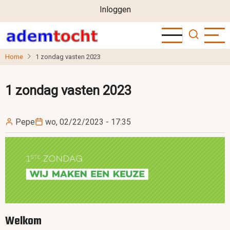
User
Overslaan
Inloggen
en
account
naar
menu
de
Home
1 zondag vasten 2023
inhoud
gaan
1 zondag vasten 2023
Pepe
wo, 02/22/2023 - 17:35
Image
Welkom