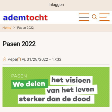
User
Overslaan
Inloggen
en
account
naar
menu
de
Home
Pasen 2022
inhoud
gaan
Pasen 2022
Pepe
vr, 01/28/2022 - 17:32
Image