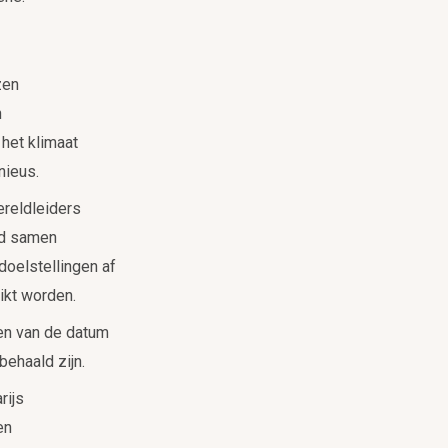
zen
n
 het klimaat
nieus.
ereldleiders
jd samen
doelstellingen af
ikt worden.
jden van de datum
behaald zijn.
rijs
en