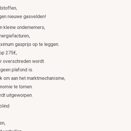
dstoffen,
gen nieuwe gasvelden!
en kleine ondernemers,
nergiefacturen,
ximum gasprijs op te leggen.
 op 275€,
er overschreden wordt.
 geen plafond is.
rik om aan het marktmechanisme,
nomie te tornen.
rdt uitgeworpen.
blind
en,