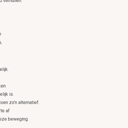
d verhullen.
n
,
lijk.
ken
ijk is.
n zo’n alternatief.
te af
 deze beweging.