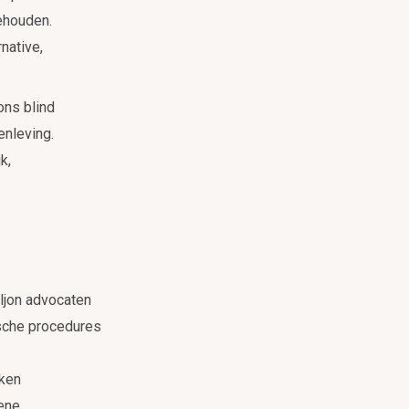
ehouden.
native,
ons blind
nleving.
k,
ljon advocaten
ische procedures
nken
ene.