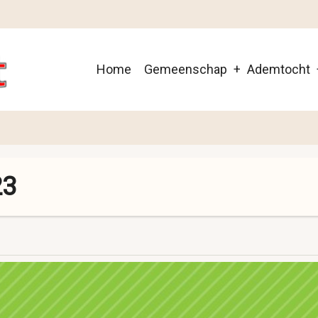
Main
Home
Gemeenschap
Ademtocht
navigation
23