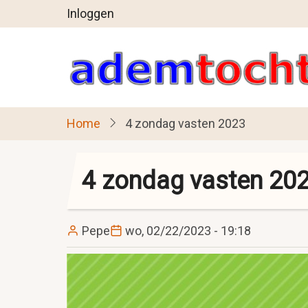
User
Overslaan
Inloggen
en
account
naar
menu
de
inhoud
gaan
Home
4 zondag vasten 2023
4 zondag vasten 20
Pepe
wo, 02/22/2023 - 19:18
Image