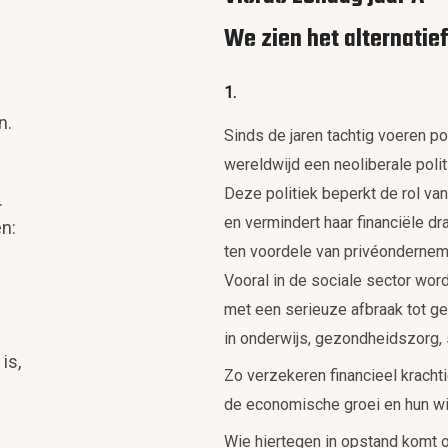
We zien het alternatie
1.
n.
Sinds de jaren tachtig voeren pol
wereldwijd een neoliberale polit
Deze politiek beperkt de rol van
.
en vermindert haar financiële dr
n:
ten voordele van privéondernem
Vooral in de sociale sector wor
met een serieuze afbraak tot g
in onderwijs, gezondheidszorg, s
is,
Zo verzekeren financieel kracht
de economische groei en hun wi
Wie hiertegen in opstand komt o