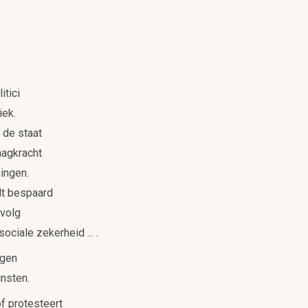
f
itici
iek.
 de staat
aagkracht
ingen.
dt bespaard
evolg
ociale zekerheid ... .
igen
nsten.
f protesteert