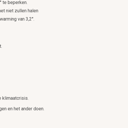
° te beperken.
et niet zullen halen
warming van 3,2°.
t.
 klimaatcrisis.
ggen en het ander doen.