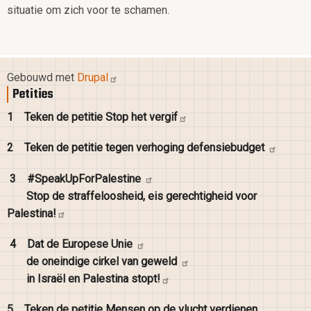
situatie om zich voor te schamen.
Gebouwd met
Drupal
Petities
1
Teken de petitie Stop het
vergif
2
Teken de petitie tegen verhoging
defensiebudget
3
#SpeakUpForPalestine
Stop de straffeloosheid, eis gerechtigheid voor
Palestina!
4
Dat de Europese
Unie
de oneindige cirkel van
geweld
in Israël en Palestina
stopt!
5
Teken de petitie Mensen op de vlucht verdienen