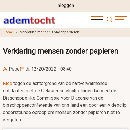
User
Overslaan
Inloggen
en
account
naar
menu
de
Home
Verklaring mensen zonder papieren
inhoud
gaan
Verklaring mensen zonder papieren
Pepe
di, 12/20/2022 - 08:40
Mee
tegen de achtergrond van de hartverwarmende
solidariteit met de Oekraïense vluchtelingen lanceert de
Bisschoppelijke Commissie voor Diaconie van de
bisschoppenconferentie van ons land een door een videoclip
ondersteunde oproep om mensen zonder papieren niet te
vergeten.