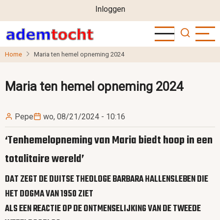
User
Overslaan
Inloggen
en
account
naar
menu
de
Home
Maria ten hemel opneming 2024
inhoud
gaan
Maria ten hemel opneming 2024
Pepe
wo, 08/21/2024 - 10:16
‘Tenhemelopneming van Maria biedt hoop in een
totalitaire wereld’
DAT ZEGT DE DUITSE THEOLOGE BARBARA HALLENSLEBEN DIE
HET DOGMA VAN 1950 ZIET
ALS EEN REACTIE OP DE ONTMENSELIJKING VAN DE TWEEDE