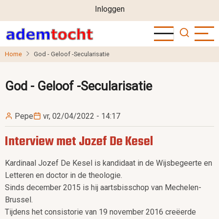
User
Overslaan
Inloggen
en
account
naar
menu
de
Home
God - Geloof -Secularisatie
inhoud
gaan
God - Geloof -Secularisatie
Pepe
vr, 02/04/2022 - 14:17
Interview met Jozef De Kesel
Kardinaal Jozef De Kesel is kandidaat in de Wijsbegeerte en
Letteren en doctor in de theologie.
Sinds december 2015 is hij aartsbisschop van Mechelen-
Brussel.
Tijdens het consistorie van 19 november 2016 creëerde